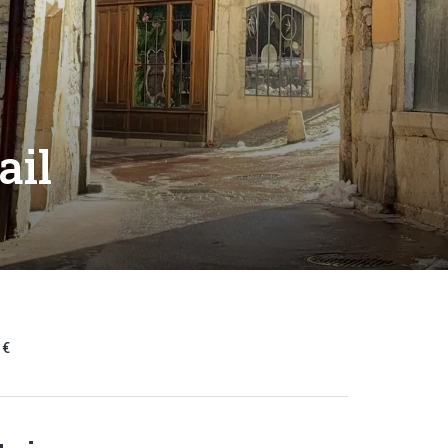
ail
 €