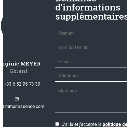
d'informations
supplémentaire
irginie MEYER
Gérant
+33 6 52 95 73 39
o@immonessence.com
J’ai lu et j'accepte la
politique d