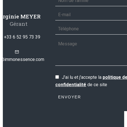
irginie MEYER
Gérant
+33 6 52 95 73 39
o@immonessence.com
J’ai lu et j'accepte la
politique d
confidentialité
de ce site
ENVOYER