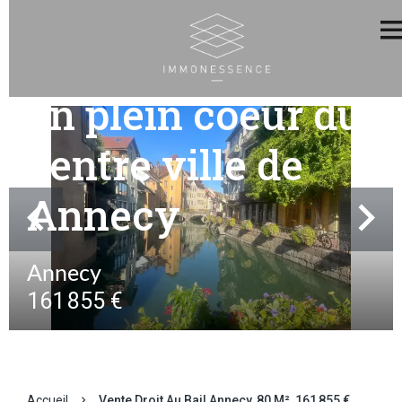
local commercial
en plein coeur du
centre ville de
Annecy
Annecy
161 855 €
Accueil
Vente Droit Au Bail Annecy, 80 M², 161 855 €